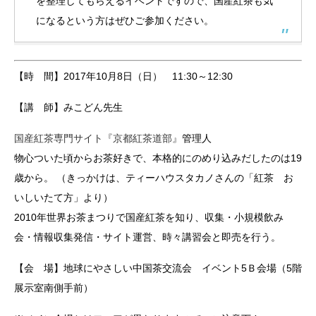
を整理してもらえるイベントですので、国産紅茶も気
になるという方はぜひご参加ください。
【時 間】2017年10月8日（日） 11:30～12:30
【講 師】みこどん先生
国産紅茶専門サイト『京都紅茶道部』
管理人
物心ついた頃からお茶好きで、本格的にのめり込みだしたのは19
歳から。 （きっかけは、ティーハウスタカノさんの「紅茶 お
いしいたて方」より）
2010年世界お茶まつりで国産紅茶を知り、収集・小規模飲み
会・情報収集発信・サイト運営、時々講習会と即売を行う。
【会 場】地球にやさしい中国茶交流会 イベント5Ｂ会場（5階
展示室南側手前）