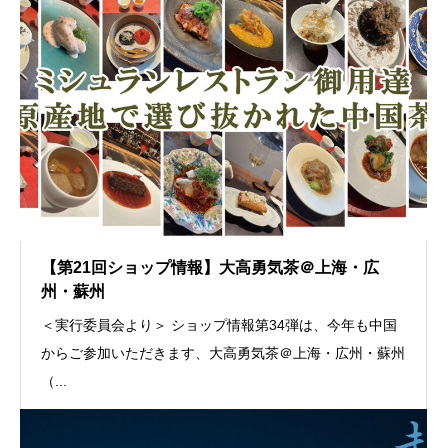
【第21回ショップ情報】大高勇気茶＠上海・広
州・蘇州
＜実行委員会より＞ ショップ情報第34弾は、今年も中国
からご参加いただきます、大高勇気茶＠上海・広州・蘇州
（...