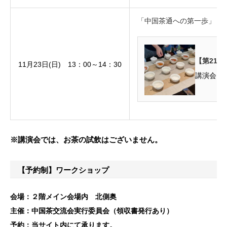
「中国茶通への第一歩」
【第21
11月23日(日) 13：00～14：30
※講演会では、お茶の試飲はございません。
【予約制】ワークショップ
会場：２階メイン会場内 北側奥
主催：中国茶交流会実行委員会（領収書発行あり）
予約：当サイト内にて承ります。