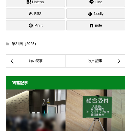
Hatena
Line
RSS
feedly
Pin it
note
第21回（2025）
関連記事