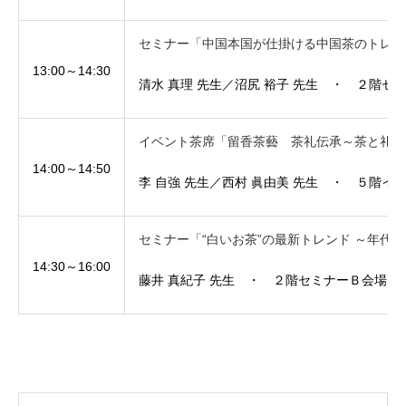
セミナー「中国本国が仕掛ける中国茶のトレン
13:00～14:30
清水 真理 先生／沼尻 裕子 先生 ・ ２階セ
イベント茶席「留香茶藝 茶礼伝承～茶と礼儀
14:00～14:50
李 自強 先生／西村 眞由美 先生 ・ ５階イ
セミナー「“白いお茶”の最新トレンド ～年代
14:30～16:00
藤井 真紀子 先生 ・ ２階セミナーＢ会場