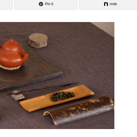
Pin it
note