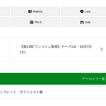
Hatena
Line
Pin it
note
【第13回 ワンコイン茶席】テーブル6・10月7日
(土)
アーカイブ一覧
パンフレット・ダイジェスト版