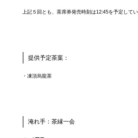
上記５回とも、茶席券発売時刻は12:45を予定して
提供予定茶葉：
・凍頂烏龍茶
淹れ手：茶縁一会