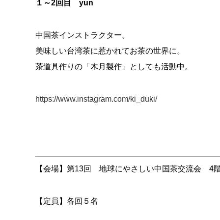
１～2回目 yun
中国茶インストラクター。
美味しい台湾茶に惹かれてお茶の世界に。
茶道具作りの「木月製作」としても活動中。
https://www.instagram.com/ki_duki/
【会場】第13回 地球にやさしい中国茶交流会 4
【定員】各回５名