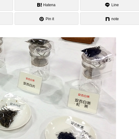
Hatena
Line
Pin it
note