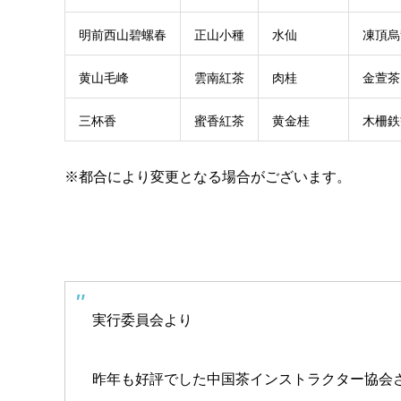
明前西山碧螺春
正山小種
水仙
凍頂烏
黄山毛峰
雲南紅茶
肉桂
金萱茶
三杯香
蜜香紅茶
黄金桂
木柵鉄
※都合により変更となる場合がございます。
実行委員会より
昨年も好評でした中国茶インストラクター協会