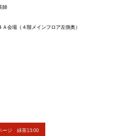
茶師
４Ａ会場（４階メインフロア左側奥）
ージ 緑茶13:00