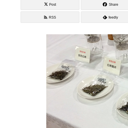
Post
Share
RSS
feedly