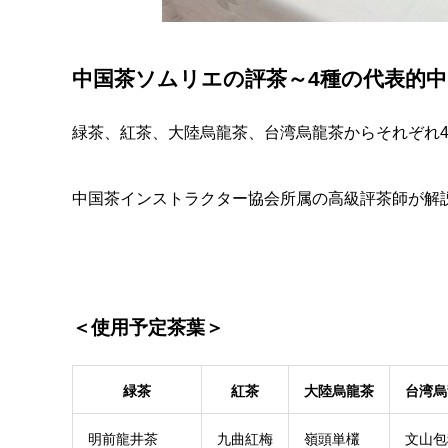
中国茶ソムリエの評茶～4種の代表的中
緑茶、紅茶、大陸烏龍茶、台湾烏龍茶からそれぞれ
中国茶インストラクター協会所属の高級評茶師が解
＜使用予定茶葉＞
緑茶
紅茶
大陸烏龍茶
台湾烏
明前龍井茶
九曲紅梅
嶺頭単欉
文山包