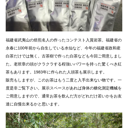
福建省武夷山の焙煎名人の作ったコンテスト入賞岩茶。福建省の
永春に100年前から自生している水仙など、今年の福建省政和産
白茶だけでは無く。古茶樹で作った白茶なども今回ご用意しまし
た。老班章の頭がクラクラする程強いパワーを持った驚くべき紅
茶もあります。1983年に作られた人頭茶も展示します。
販売もしますが、このお茶はもう二度と入手出来ない物です。一
度是非ご覧下さい。展示スペースがあれば身体の糖化測定機械を
ご用意しますので、通常お茶を飲んだ方がどれだけ若いかをお友
達に自慢出来るかと思います。